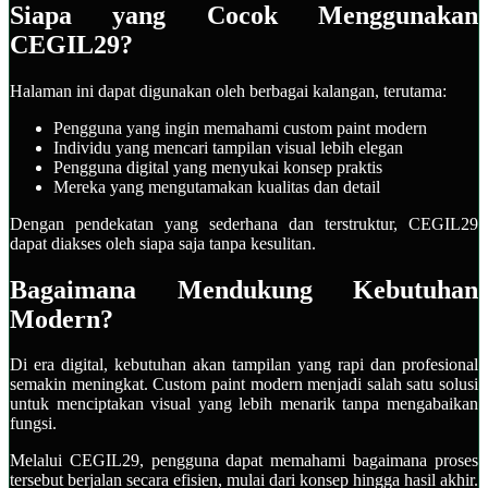
Siapa yang Cocok Menggunakan
CEGIL29?
Halaman ini dapat digunakan oleh berbagai kalangan, terutama:
Pengguna yang ingin memahami custom paint modern
Individu yang mencari tampilan visual lebih elegan
Pengguna digital yang menyukai konsep praktis
Mereka yang mengutamakan kualitas dan detail
Dengan pendekatan yang sederhana dan terstruktur, CEGIL29
dapat diakses oleh siapa saja tanpa kesulitan.
Bagaimana Mendukung Kebutuhan
Modern?
Di era digital, kebutuhan akan tampilan yang rapi dan profesional
semakin meningkat. Custom paint modern menjadi salah satu solusi
untuk menciptakan visual yang lebih menarik tanpa mengabaikan
fungsi.
Melalui CEGIL29, pengguna dapat memahami bagaimana proses
tersebut berjalan secara efisien, mulai dari konsep hingga hasil akhir.