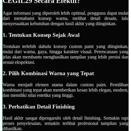
CEGIL29 Secara Efektif?
Agar informasi yang diperoleh lebih optimal, pengguna dapat mulai
dari memahami konsep warna, melihat detail desain, lalu
menyesuaikan kebutuhan dengan hasil akhir yang diinginkan.
1. Tentukan Konsep Sejak Awal
Tentukan terlebih dahulu konsep custom paint yang diinginkan,
mulai dari warna, gaya, hingga karakter visual. Perencanaan yang
jelas akan membantu menghasilkan tampilan yang lebih presisi dan
sesuai ekspektasi.
2. Pilih Kombinasi Warna yang Tepat
Warna menjadi elemen utama dalam custom paint. Pemilihan
kombinasi yang tepat akan memberikan kesan lebih elegan, modern,
dan memiliki nilai estetika yang tinggi.
3. Perhatikan Detail Finishing
Hasil akhir sangat dipengaruhi oleh detail finishing. Semakin rapi
proses penyelesaian, semakin terlihat profesional tampilan yang
dihasilkan.