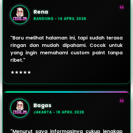
❝
Rena
BANDUNG • 14 APRIL 2026
"Baru melihat halaman ini, tapi sudah terasa
ringan dan mudah dipahami. Cocok untuk
yang ingin memahami custom paint tanpa
ribet."
★★★★★
❝
Bagas
JAKARTA • 18 APRIL 2026
"Menurut saya informasinya cukup lengkap