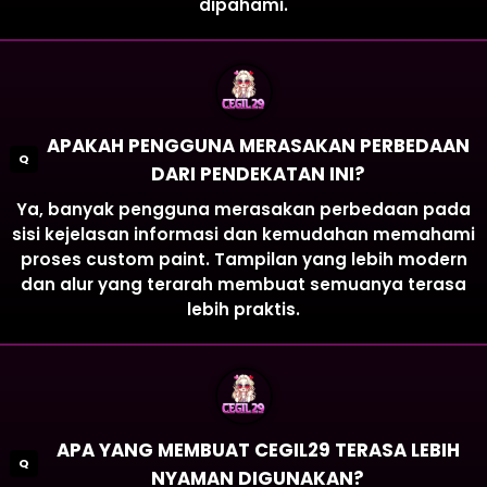
dipahami.
APAKAH PENGGUNA MERASAKAN PERBEDAAN
Q
DARI PENDEKATAN INI?
Ya, banyak pengguna merasakan perbedaan pada
sisi kejelasan informasi dan kemudahan memahami
proses custom paint. Tampilan yang lebih modern
dan alur yang terarah membuat semuanya terasa
lebih praktis.
APA YANG MEMBUAT CEGIL29 TERASA LEBIH
Q
NYAMAN DIGUNAKAN?