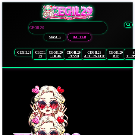
MASUK
DAFTAR
CEGIL29
CEGIL
CEGIL29
CEGIL29
CEGIL29
CEGIL29
S
29
LOGIN
RESMI
ALTERNATIF
RTP
TER