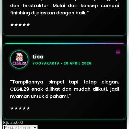
dan terstruktur. Mulai dari konsep sampai
finishing dijelaskan dengan baik."
★★★★★
❝
Lisa
YOGYAKARTA • 20 APRIL 2026
"Tampilannya simpel tapi tetap elegan.
CEGIL29 enak dilihat dan mudah diikuti, jadi
nyaman untuk dipahami."
★★★★★
Rp.
25,000