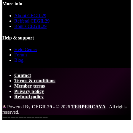
More
info
About CEGIL29
Refferal CEGIL29
Bonus CEGIL29
Help
& support
Help Center
Forum
Blog
Contact
Terms & conditions
Member terms
Privacy policy
Refund policy
Powered By
CEGIL29
- © 2026
TERPERCAYA
. All rights
reserved.
=================