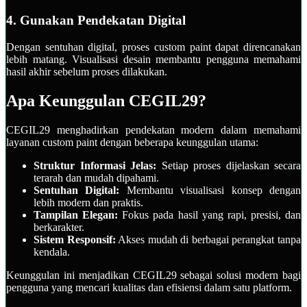
4. Gunakan Pendekatan Digital
Dengan sentuhan digital, proses custom paint dapat direncanakan
lebih matang. Visualisasi desain membantu pengguna memahami
hasil akhir sebelum proses dilakukan.
Apa Keunggulan CEGIL29?
CEGIL29 menghadirkan pendekatan modern dalam memahami
layanan custom paint dengan beberapa keunggulan utama:
Struktur Informasi Jelas:
Setiap proses dijelaskan secara
terarah dan mudah dipahami.
Sentuhan Digital:
Membantu visualisasi konsep dengan
lebih modern dan praktis.
Tampilan Elegan:
Fokus pada hasil yang rapi, presisi, dan
berkarakter.
Sistem Responsif:
Akses mudah di berbagai perangkat tanpa
kendala.
Keunggulan ini menjadikan CEGIL29 sebagai solusi modern bagi
pengguna yang mencari kualitas dan efisiensi dalam satu platform.